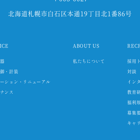
北海道札幌市白石区本通19丁目北1番86号
ICE
ABOUT US
REC
器
私たちについて
採用
御・計装
対談
ーション・リニューアル
イン
ナンス
教育
福利
募集
キャ